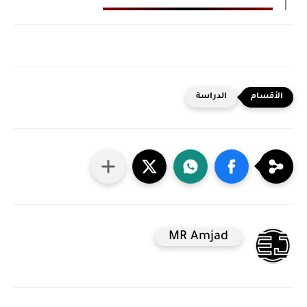
الدراسة
MR Amjad