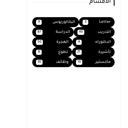
الاقسام
Letter
البكالوريوس
9
3
التدريب
الدراسة
87
40
الدكتوراه
الهجرة
50
4
تأشيرة
تطوع
8
21
ماجستير
وظائف
30
10