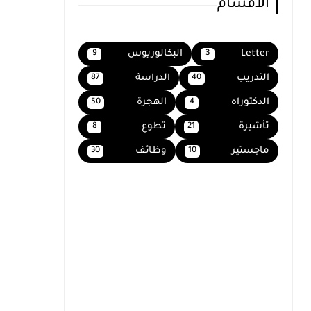
الاقسام
Letter
البكالوريوس
9
3
التدريب
الدراسة
87
40
الدكتوراه
الهجرة
50
4
تأشيرة
تطوع
8
21
ماجستير
وظائف
30
10