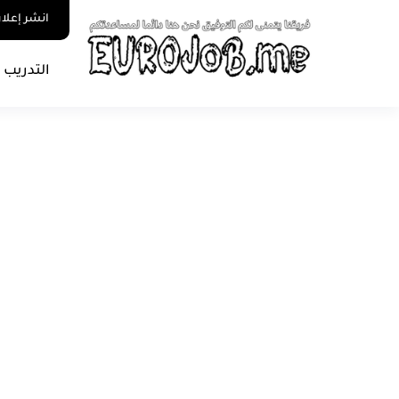
انشر إعلا
التدريب 