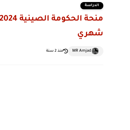
الدراسة
شهري
MR Amjad
منذ 2 سنة