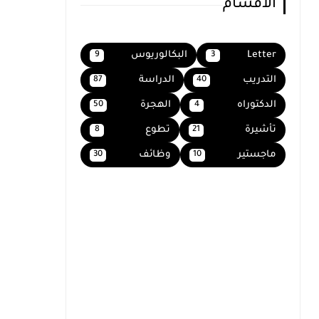
الاقسام
Letter
البكالوريوس
9
3
التدريب
الدراسة
87
40
الدكتوراه
الهجرة
50
4
تأشيرة
تطوع
8
21
ماجستير
وظائف
30
10