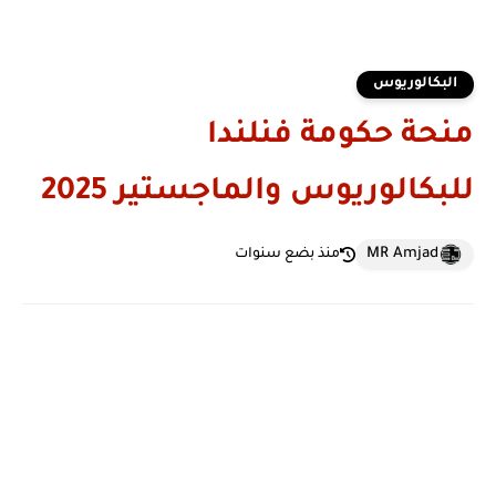
البكالوريوس
منحة حكومة فنلندا
للبكالوريوس والماجستير 2025
MR Amjad
منذ بضع سنوات