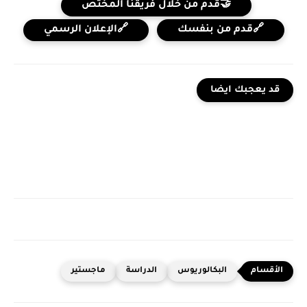
🤝قدم من خلال فريقنا المختص
🔗قدم من بنفسك
🔗الإعلان الرسمي
قد يعجبك ايضا
البكالوريوس
الدراسة
ماجستير